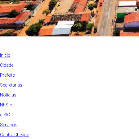
Início
Cidade
Prefeito
Secretarias
Notícias
NFS-e
e-SIC
Serviços
Contra Cheque